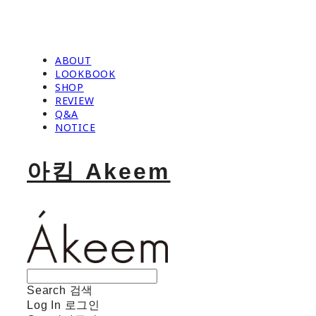
ABOUT
LOOKBOOK
SHOP
REVIEW
Q&A
NOTICE
아킴 Akeem
Search
검색
Log In
로그인