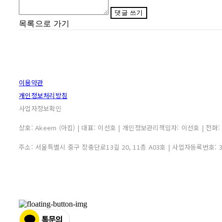
댓글 쓰기
목록으로 가기
이용약관
개인정보처리방침
사업자정보확인
상호: Akeem (아킴) | 대표: 이선호 | 개인정보관리책임자: 이선호 | 전화: 0507
주소: 서울특별시 중구 장충단로13길 20, 11층 A03호 | 사업자등록번호: