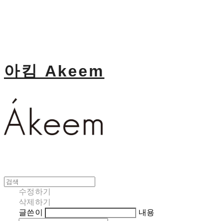
아킴 Akeem
수정하기
삭제하기
글쓴이
내용