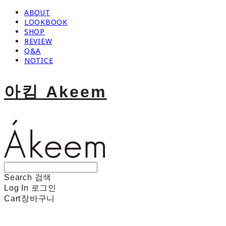
ABOUT
LOOKBOOK
SHOP
REVIEW
Q&A
NOTICE
아킴 Akeem
Search
검색
Log In
로그인
Cart
장바구니