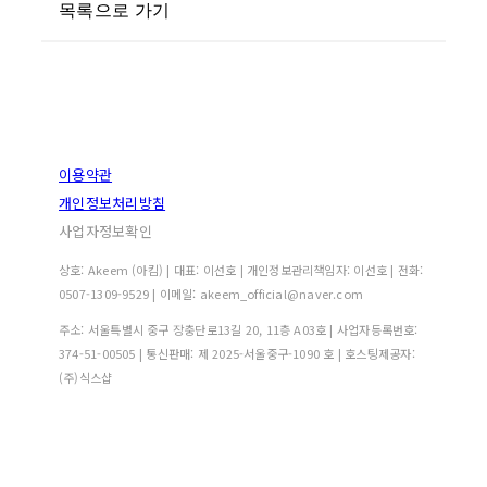
목록으로 가기
이용약관
개인정보처리방침
사업자정보확인
상호: Akeem (아킴) | 대표: 이선호 | 개인정보관리책임자: 이선호 | 전화:
0507-1309-9529 | 이메일: akeem_official@naver.com
주소: 서울특별시 중구 장충단로13길 20, 11층 A03호 | 사업자등록번호:
374-51-00505
| 통신판매:
제 2025-서울중구-1090 호
| 호스팅제공자:
(주)식스샵