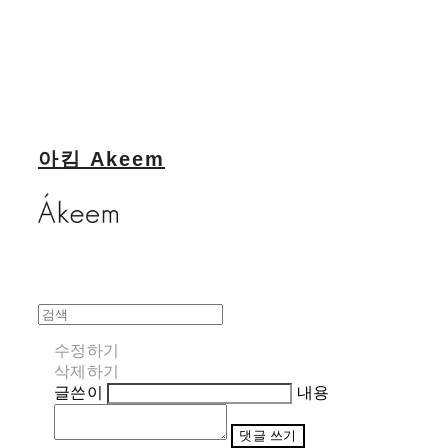
아킴 Akeem
수정하기
삭제하기
글쓴이
내용
댓글 쓰기