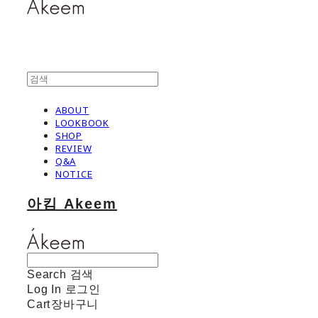
ABOUT
LOOKBOOK
SHOP
REVIEW
Q&A
NOTICE
아킴 Akeem
Search
검색
Log In
로그인
Cart
장바구니