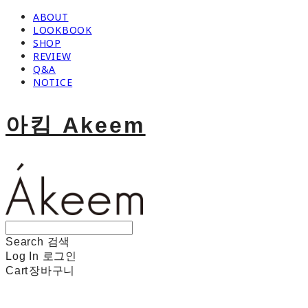
ABOUT
LOOKBOOK
SHOP
REVIEW
Q&A
NOTICE
아킴 Akeem
Search
검색
Log In
로그인
Cart
장바구니