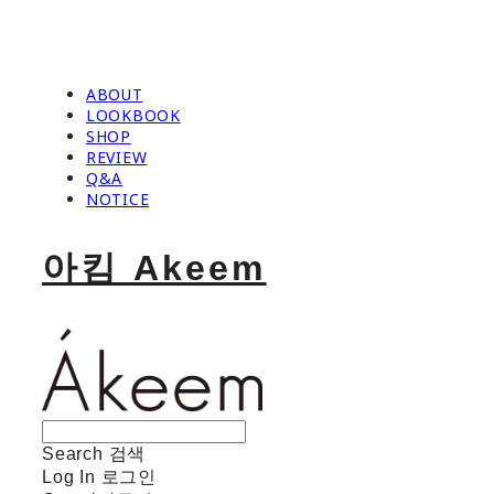
ABOUT
LOOKBOOK
SHOP
REVIEW
Q&A
NOTICE
아킴 Akeem
Search
검색
Log In
로그인