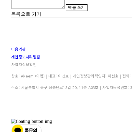
댓글 쓰기
목록으로 가기
이용약관
개인정보처리방침
사업자정보확인
상호: Akeem (아킴) | 대표: 이선호 | 개인정보관리책임자: 이선호 | 전화: 0507
주소: 서울특별시 중구 장충단로13길 20, 11층 A03호 | 사업자등록번호: