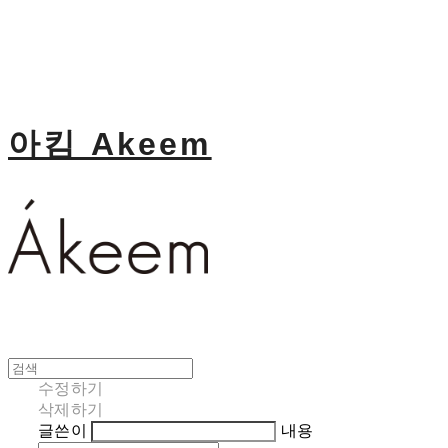
아킴 Akeem
수정하기
삭제하기
글쓴이
내용