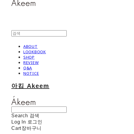
ABOUT
LOOKBOOK
SHOP
REVIEW
Q&A
NOTICE
아킴 Akeem
Search
검색
Log In
로그인
Cart
장바구니