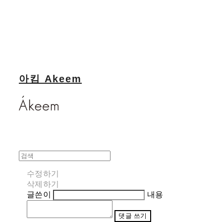
아킴 Akeem
수정하기
삭제하기
글쓴이
내용
댓글 쓰기