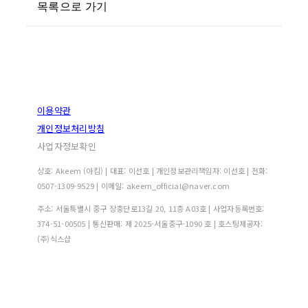
목록으로 가기
이용약관
개인정보처리방침
사업자정보확인
상호: Akeem (아킴) | 대표: 이선호 | 개인정보관리책임자: 이선호 | 전화:
0507-1309-9529 | 이메일: akeem_official@naver.com
주소: 서울특별시 중구 장충단로13길 20, 11층 A03호 | 사업자등록번호:
374-51-00505
| 통신판매:
제 2025-서울중구-1090 호
| 호스팅제공자:
(주)식스샵