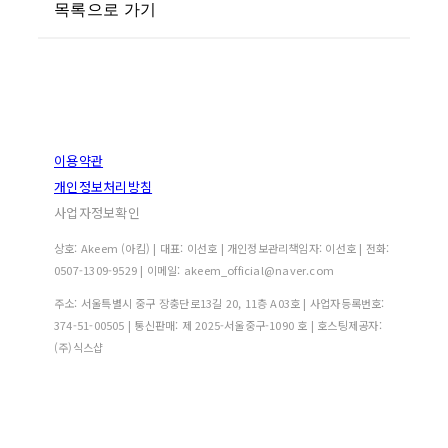
목록으로 가기
이용약관
개인정보처리방침
사업자정보확인
상호: Akeem (아킴) | 대표: 이선호 | 개인정보관리책임자: 이선호 | 전화:
0507-1309-9529 | 이메일: akeem_official@naver.com
주소: 서울특별시 중구 장충단로13길 20, 11층 A03호 | 사업자등록번호:
374-51-00505
| 통신판매:
제 2025-서울중구-1090 호
| 호스팅제공자:
(주)식스샵