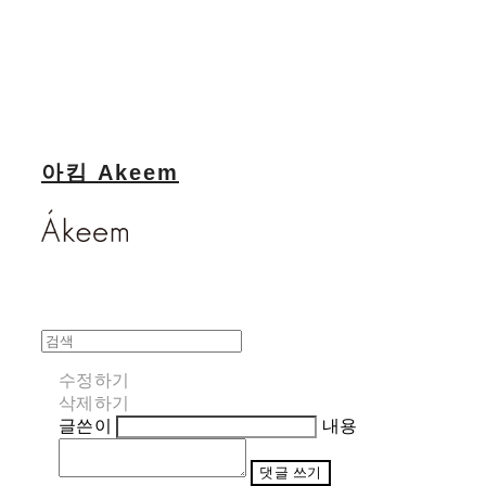
아킴 Akeem
수정하기
삭제하기
글쓴이
내용
댓글 쓰기