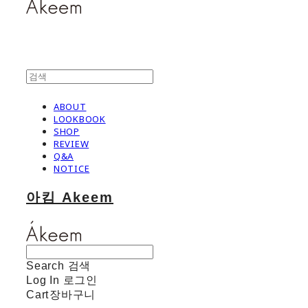
ABOUT
LOOKBOOK
SHOP
REVIEW
Q&A
NOTICE
아킴 Akeem
Search
검색
Log In
로그인
Cart
장바구니