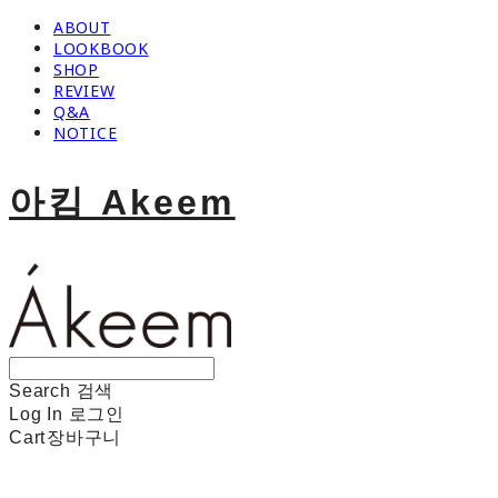
ABOUT
LOOKBOOK
SHOP
REVIEW
Q&A
NOTICE
아킴 Akeem
Search
검색
Log In
로그인
Cart
장바구니