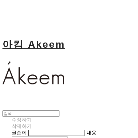
아킴 Akeem
수정하기
삭제하기
글쓴이
내용