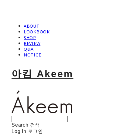
ABOUT
LOOKBOOK
SHOP
REVIEW
Q&A
NOTICE
아킴 Akeem
Search
검색
Log In
로그인