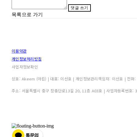
댓글 쓰기
목록으로 가기
이용약관
개인정보처리방침
사업자정보확인
상호: Akeem (아킴) | 대표: 이선호 | 개인정보관리책임자: 이선호 | 전화: 0507
주소: 서울특별시 중구 장충단로13길 20, 11층 A03호 | 사업자등록번호: