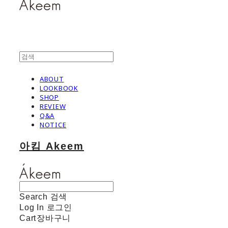
ABOUT
LOOKBOOK
SHOP
REVIEW
Q&A
NOTICE
아킴 Akeem
Search
검색
Log In
로그인
Cart
장바구니