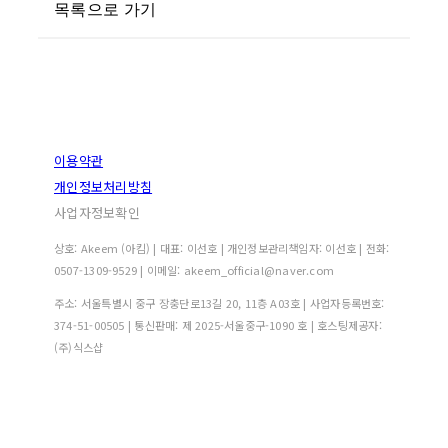
목록으로 가기
이용약관
개인정보처리방침
사업자정보확인
상호: Akeem (아킴) | 대표: 이선호 | 개인정보관리책임자: 이선호 | 전화:
0507-1309-9529 | 이메일: akeem_official@naver.com
주소: 서울특별시 중구 장충단로13길 20, 11층 A03호 | 사업자등록번호:
374-51-00505
| 통신판매:
제 2025-서울중구-1090 호
| 호스팅제공자:
(주)식스샵