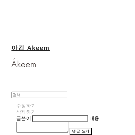
아킴 Akeem
수정하기
삭제하기
글쓴이
내용
댓글 쓰기