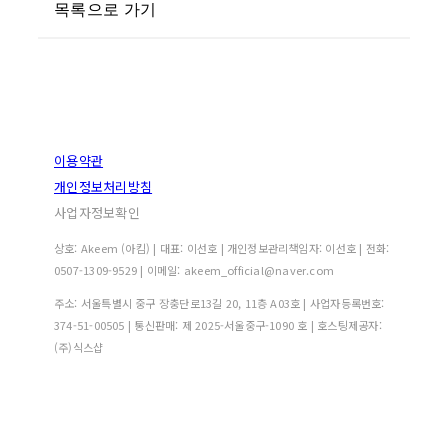
목록으로 가기
이용약관
개인정보처리방침
사업자정보확인
상호: Akeem (아킴) | 대표: 이선호 | 개인정보관리책임자: 이선호 | 전화:
0507-1309-9529 | 이메일: akeem_official@naver.com
주소: 서울특별시 중구 장충단로13길 20, 11층 A03호 | 사업자등록번호:
374-51-00505
| 통신판매:
제 2025-서울중구-1090 호
| 호스팅제공자:
(주)식스샵