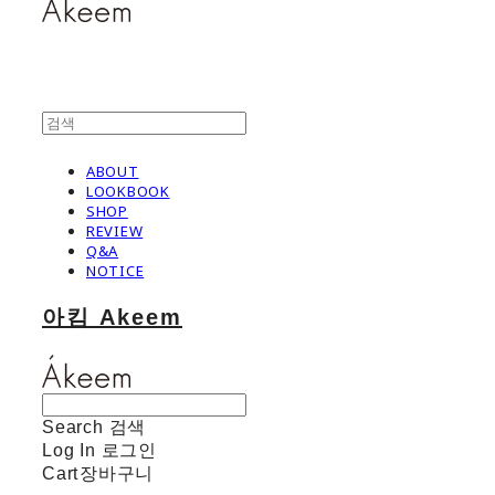
ABOUT
LOOKBOOK
SHOP
REVIEW
Q&A
NOTICE
아킴 Akeem
Search
검색
Log In
로그인
Cart
장바구니