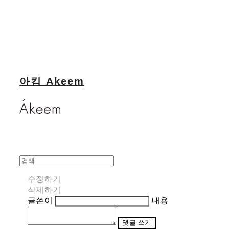
아킴 Akeem
수정하기
삭제하기
글쓴이
내용
댓글 쓰기