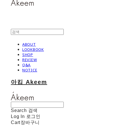
ABOUT
LOOKBOOK
SHOP
REVIEW
Q&A
NOTICE
아킴 Akeem
Search
검색
Log In
로그인
Cart
장바구니