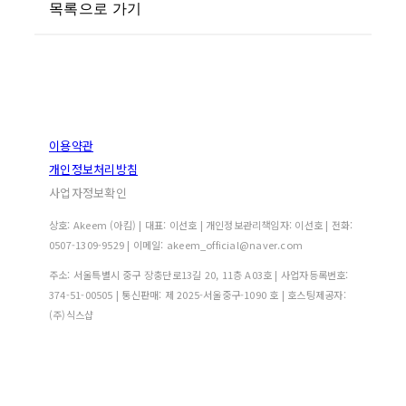
목록으로 가기
이용약관
개인정보처리방침
사업자정보확인
상호: Akeem (아킴) | 대표: 이선호 | 개인정보관리책임자: 이선호 | 전화:
0507-1309-9529 | 이메일: akeem_official@naver.com
주소: 서울특별시 중구 장충단로13길 20, 11층 A03호 | 사업자등록번호:
374-51-00505
| 통신판매:
제 2025-서울중구-1090 호
| 호스팅제공자:
(주)식스샵