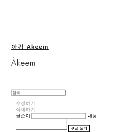
아킴 Akeem
수정하기
삭제하기
글쓴이
내용
댓글 쓰기