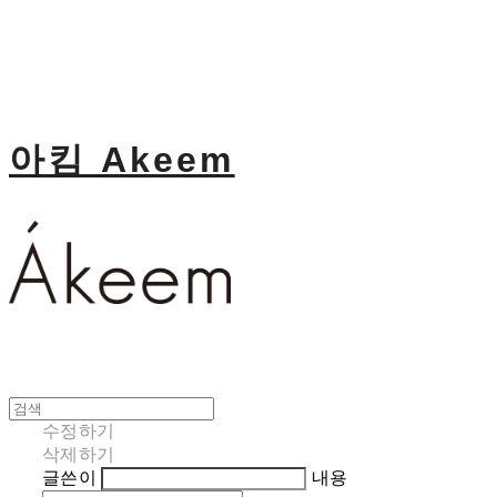
아킴 Akeem
수정하기
삭제하기
글쓴이
내용