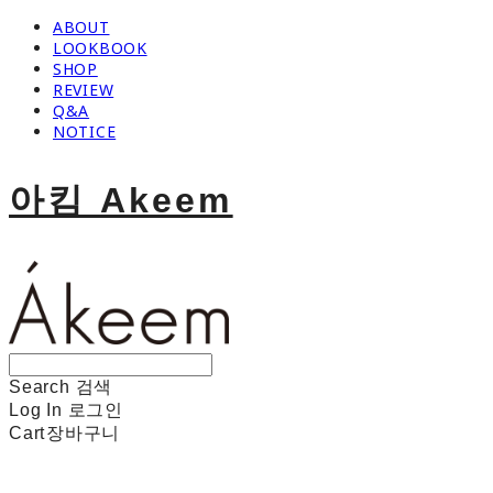
ABOUT
LOOKBOOK
SHOP
REVIEW
Q&A
NOTICE
아킴 Akeem
Search
검색
Log In
로그인
Cart
장바구니