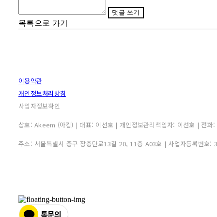
댓글 쓰기
목록으로 가기
이용약관
개인정보처리방침
사업자정보확인
상호: Akeem (아킴) | 대표: 이선호 | 개인정보관리책임자: 이선호 | 전화: 0507
주소: 서울특별시 중구 장충단로13길 20, 11층 A03호 | 사업자등록번호: