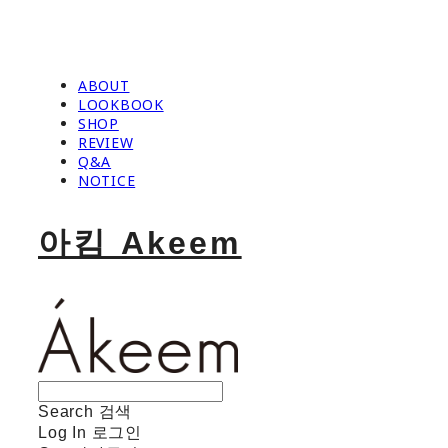
ABOUT
LOOKBOOK
SHOP
REVIEW
Q&A
NOTICE
아킴 Akeem
Search
검색
Log In
로그인