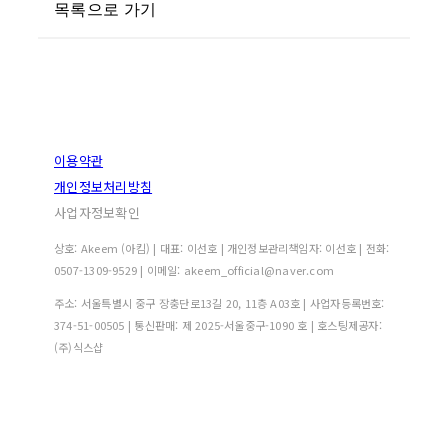
목록으로 가기
이용약관
개인정보처리방침
사업자정보확인
상호: Akeem (아킴) | 대표: 이선호 | 개인정보관리책임자: 이선호 | 전화:
0507-1309-9529 | 이메일: akeem_official@naver.com
주소: 서울특별시 중구 장충단로13길 20, 11층 A03호 | 사업자등록번호:
374-51-00505
| 통신판매:
제 2025-서울중구-1090 호
| 호스팅제공자:
(주)식스샵