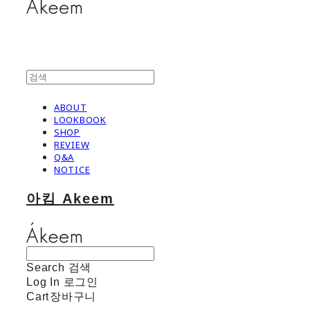
ABOUT
LOOKBOOK
SHOP
REVIEW
Q&A
NOTICE
아킴 Akeem
Search
검색
Log In
로그인
Cart
장바구니