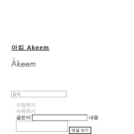
아킴 Akeem
수정하기
삭제하기
글쓴이
내용
댓글 쓰기