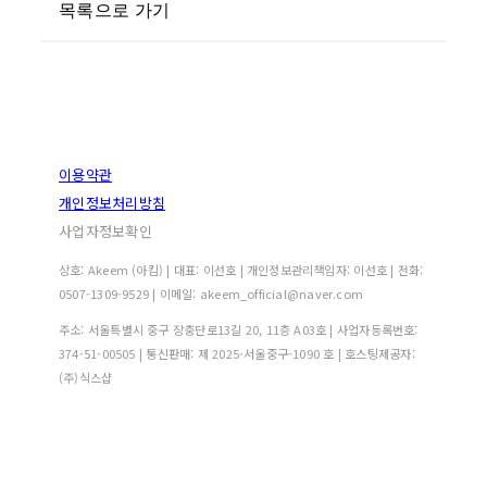
목록으로 가기
이용약관
개인정보처리방침
사업자정보확인
상호: Akeem (아킴) | 대표: 이선호 | 개인정보관리책임자: 이선호 | 전화:
0507-1309-9529 | 이메일: akeem_official@naver.com
주소: 서울특별시 중구 장충단로13길 20, 11층 A03호 | 사업자등록번호:
374-51-00505
| 통신판매:
제 2025-서울중구-1090 호
| 호스팅제공자:
(주)식스샵