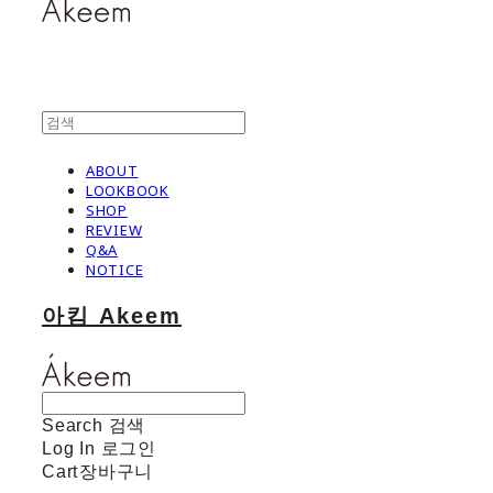
ABOUT
LOOKBOOK
SHOP
REVIEW
Q&A
NOTICE
아킴 Akeem
Search
검색
Log In
로그인
Cart
장바구니