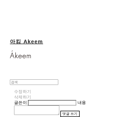
아킴 Akeem
수정하기
삭제하기
글쓴이
내용
댓글 쓰기