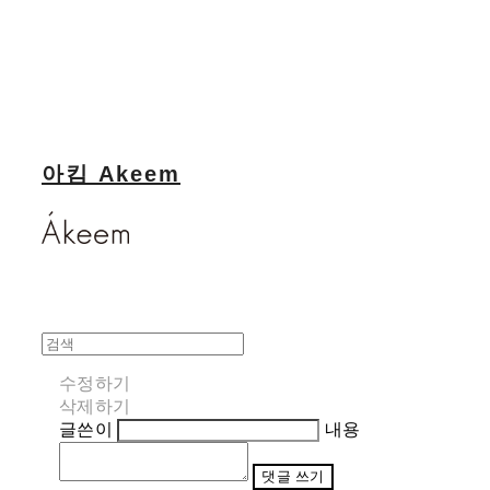
아킴 Akeem
수정하기
삭제하기
글쓴이
내용
댓글 쓰기