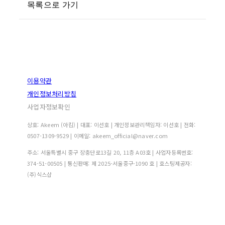
목록으로 가기
이용약관
개인정보처리방침
사업자정보확인
상호: Akeem (아킴) | 대표: 이선호 | 개인정보관리책임자: 이선호 | 전화:
0507-1309-9529 | 이메일: akeem_official@naver.com
주소: 서울특별시 중구 장충단로13길 20, 11층 A03호 | 사업자등록번호:
374-51-00505
| 통신판매:
제 2025-서울중구-1090 호
| 호스팅제공자:
(주)식스샵