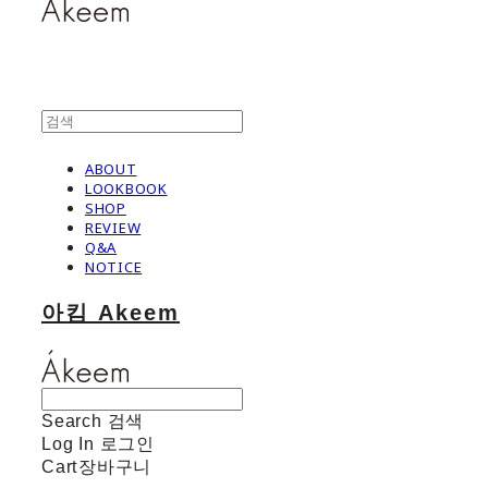
ABOUT
LOOKBOOK
SHOP
REVIEW
Q&A
NOTICE
아킴 Akeem
Search
검색
Log In
로그인
Cart
장바구니