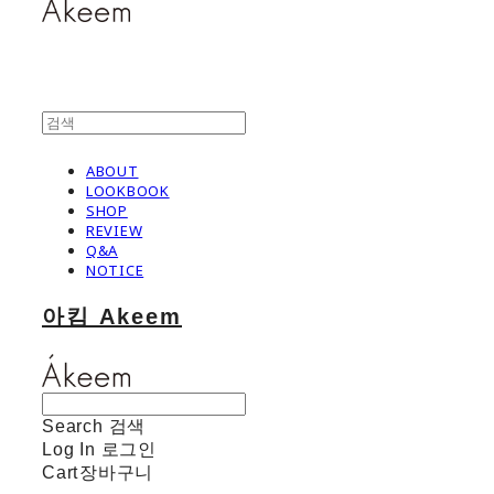
ABOUT
LOOKBOOK
SHOP
REVIEW
Q&A
NOTICE
아킴 Akeem
Search
검색
Log In
로그인
Cart
장바구니