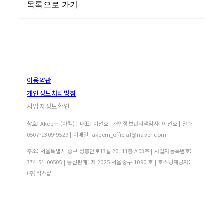
목록으로 가기
이용약관
개인정보처리방침
사업자정보확인
상호: Akeem (아킴) | 대표: 이선호 | 개인정보관리책임자: 이선호 | 전화:
0507-1309-9529 | 이메일: akeem_official@naver.com
주소: 서울특별시 중구 장충단로13길 20, 11층 A03호 | 사업자등록번호:
374-51-00505
| 통신판매:
제 2025-서울중구-1090 호
| 호스팅제공자:
(주)식스샵