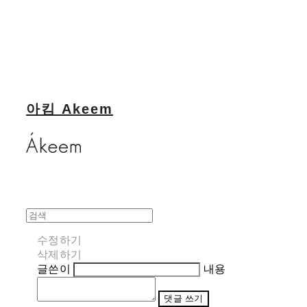
아킴 Akeem
수정하기
삭제하기
글쓴이
내용
댓글 쓰기