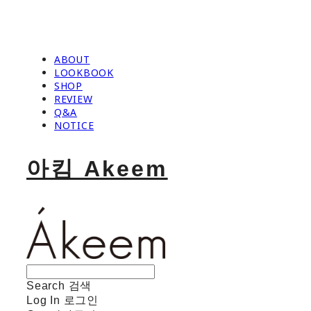
ABOUT
LOOKBOOK
SHOP
REVIEW
Q&A
NOTICE
아킴 Akeem
Search
검색
Log In
로그인