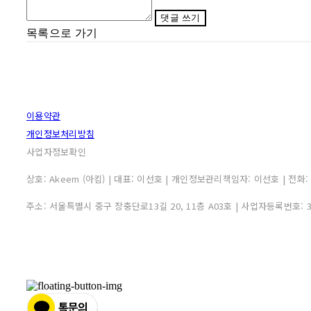
댓글 쓰기
목록으로 가기
이용약관
개인정보처리방침
사업자정보확인
상호: Akeem (아킴) | 대표: 이선호 | 개인정보관리책임자: 이선호 | 전화: 0507
주소: 서울특별시 중구 장충단로13길 20, 11층 A03호 | 사업자등록번호: