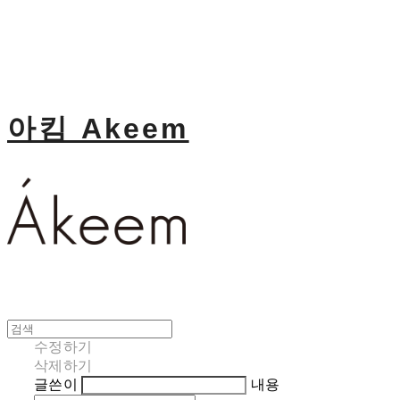
아킴 Akeem
수정하기
삭제하기
글쓴이
내용