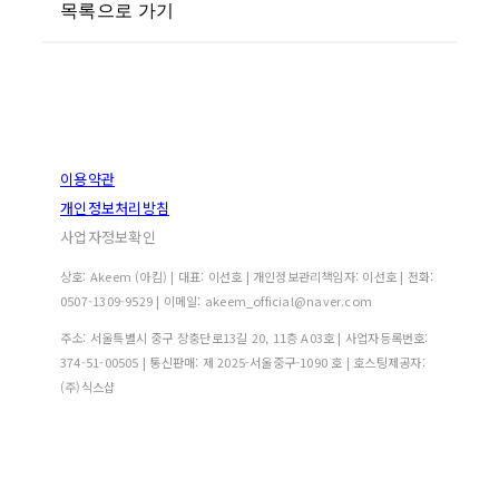
목록으로 가기
이용약관
개인정보처리방침
사업자정보확인
상호: Akeem (아킴) | 대표: 이선호 | 개인정보관리책임자: 이선호 | 전화:
0507-1309-9529 | 이메일: akeem_official@naver.com
주소: 서울특별시 중구 장충단로13길 20, 11층 A03호 | 사업자등록번호:
374-51-00505
| 통신판매:
제 2025-서울중구-1090 호
| 호스팅제공자:
(주)식스샵