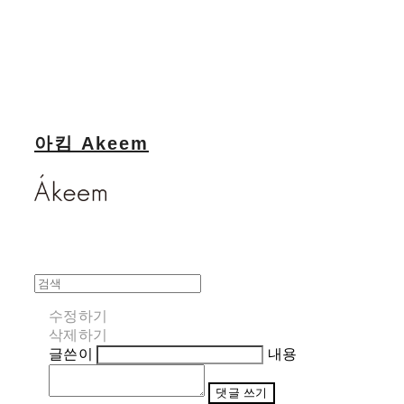
아킴 Akeem
수정하기
삭제하기
글쓴이
내용
댓글 쓰기