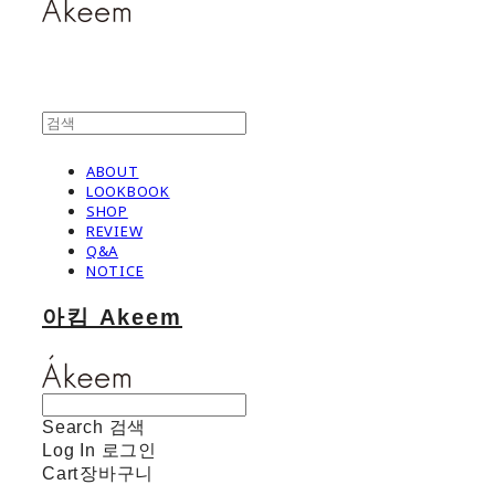
ABOUT
LOOKBOOK
SHOP
REVIEW
Q&A
NOTICE
아킴 Akeem
Search
검색
Log In
로그인
Cart
장바구니