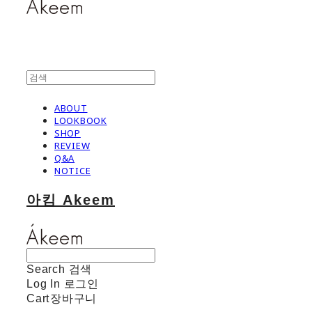
ABOUT
LOOKBOOK
SHOP
REVIEW
Q&A
NOTICE
아킴 Akeem
Search
검색
Log In
로그인
Cart
장바구니