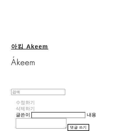
아킴 Akeem
수정하기
삭제하기
글쓴이
내용
댓글 쓰기