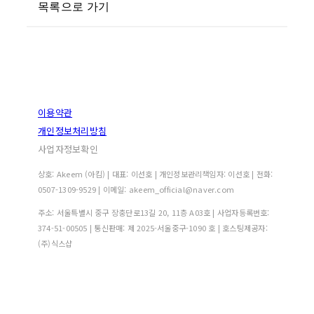
목록으로 가기
이용약관
개인정보처리방침
사업자정보확인
상호: Akeem (아킴) | 대표: 이선호 | 개인정보관리책임자: 이선호 | 전화:
0507-1309-9529 | 이메일: akeem_official@naver.com
주소: 서울특별시 중구 장충단로13길 20, 11층 A03호 | 사업자등록번호:
374-51-00505
| 통신판매:
제 2025-서울중구-1090 호
| 호스팅제공자:
(주)식스샵