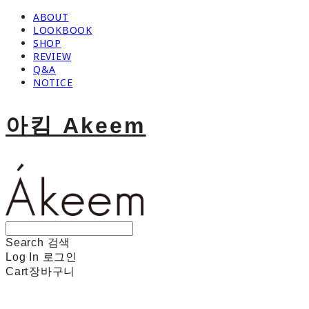
ABOUT
LOOKBOOK
SHOP
REVIEW
Q&A
NOTICE
아킴 Akeem
Search
검색
Log In
로그인
Cart
장바구니