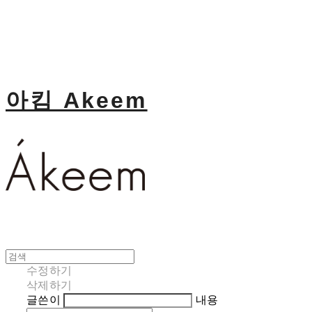
아킴 Akeem
수정하기
삭제하기
글쓴이
내용