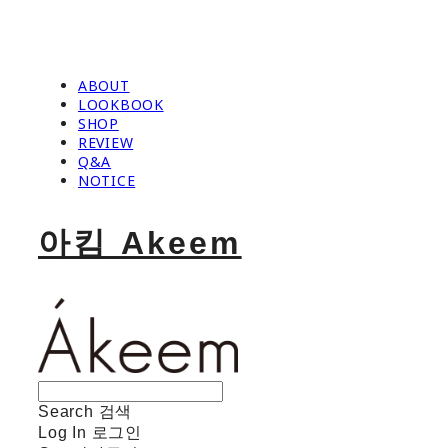
ABOUT
LOOKBOOK
SHOP
REVIEW
Q&A
NOTICE
아킴 Akeem
Search
검색
Log In
로그인