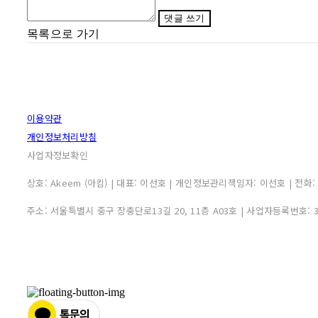
댓글 쓰기
목록으로 가기
이용약관
개인정보처리방침
사업자정보확인
상호: Akeem (아킴) | 대표: 이선호 | 개인정보관리책임자: 이선호 | 전화: 0507
주소: 서울특별시 중구 장충단로13길 20, 11층 A03호 | 사업자등록번호: