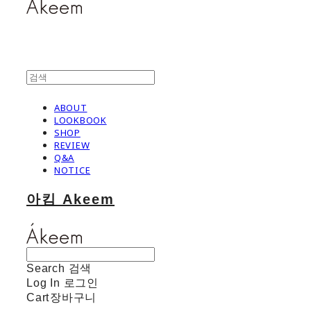
ABOUT
LOOKBOOK
SHOP
REVIEW
Q&A
NOTICE
아킴 Akeem
Search
검색
Log In
로그인
Cart
장바구니