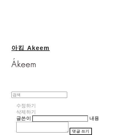
아킴 Akeem
수정하기
삭제하기
글쓴이
내용
댓글 쓰기