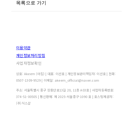
목록으로 가기
이용약관
개인정보처리방침
사업자정보확인
상호: Akeem (아킴) | 대표: 이선호 | 개인정보관리책임자: 이선호 | 전화:
0507-1309-9529 | 이메일: akeem_official@naver.com
주소: 서울특별시 중구 장충단로13길 20, 11층 A03호 | 사업자등록번호:
374-51-00505
| 통신판매:
제 2025-서울중구-1090 호
| 호스팅제공자:
(주)식스샵