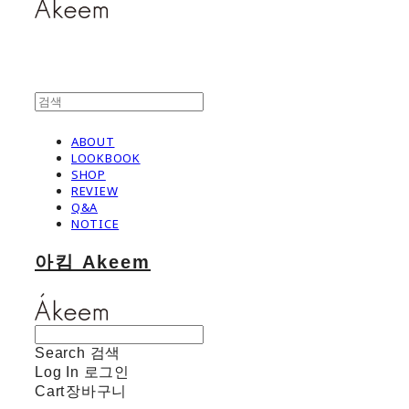
ABOUT
LOOKBOOK
SHOP
REVIEW
Q&A
NOTICE
아킴 Akeem
Search
검색
Log In
로그인
Cart
장바구니