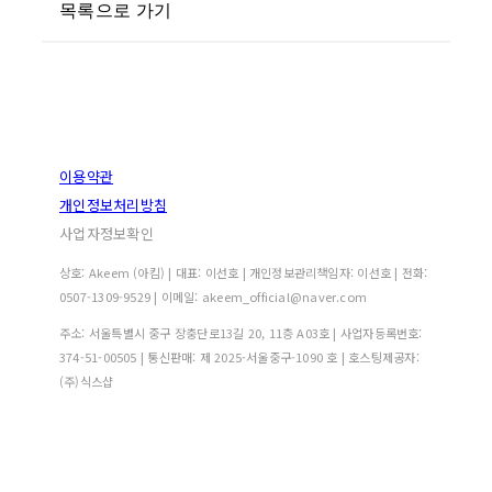
목록으로 가기
이용약관
개인정보처리방침
사업자정보확인
상호: Akeem (아킴) | 대표: 이선호 | 개인정보관리책임자: 이선호 | 전화:
0507-1309-9529 | 이메일: akeem_official@naver.com
주소: 서울특별시 중구 장충단로13길 20, 11층 A03호 | 사업자등록번호:
374-51-00505
| 통신판매:
제 2025-서울중구-1090 호
| 호스팅제공자:
(주)식스샵