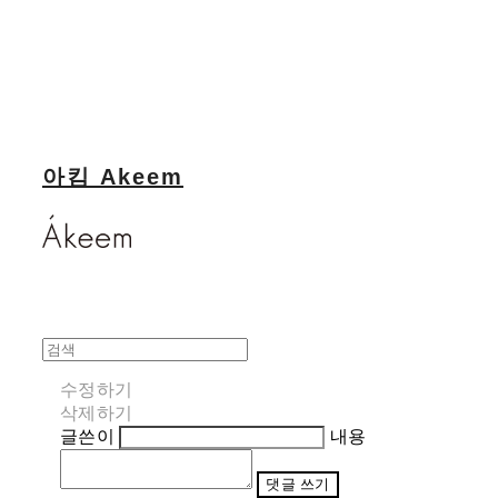
아킴 Akeem
수정하기
삭제하기
글쓴이
내용
댓글 쓰기