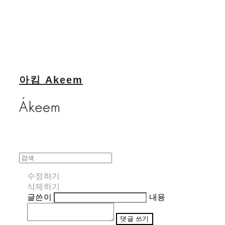
아킴 Akeem
수정하기
삭제하기
글쓴이
내용
댓글 쓰기