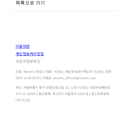
목록으로 가기
이용약관
개인정보처리방침
사업자정보확인
상호: Akeem (아킴) | 대표: 이선호 | 개인정보관리책임자: 이선호 | 전화:
0507-1309-9529 | 이메일: akeem_official@naver.com
주소: 서울특별시 중구 장충단로13길 20, 11층 A03호 | 사업자등록번호:
374-51-00505
| 통신판매:
제 2025-서울중구-1090 호
| 호스팅제공자:
(주)식스샵