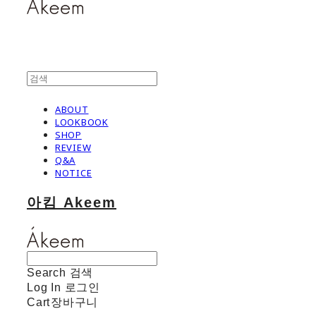
ABOUT
LOOKBOOK
SHOP
REVIEW
Q&A
NOTICE
아킴 Akeem
Search
검색
Log In
로그인
Cart
장바구니