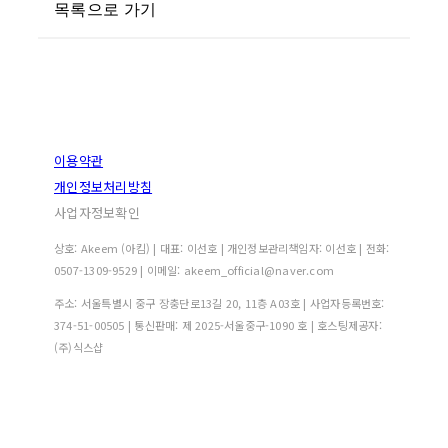
목록으로 가기
이용약관
개인정보처리방침
사업자정보확인
상호: Akeem (아킴) | 대표: 이선호 | 개인정보관리책임자: 이선호 | 전화:
0507-1309-9529 | 이메일: akeem_official@naver.com
주소: 서울특별시 중구 장충단로13길 20, 11층 A03호 | 사업자등록번호:
374-51-00505
| 통신판매:
제 2025-서울중구-1090 호
| 호스팅제공자:
(주)식스샵