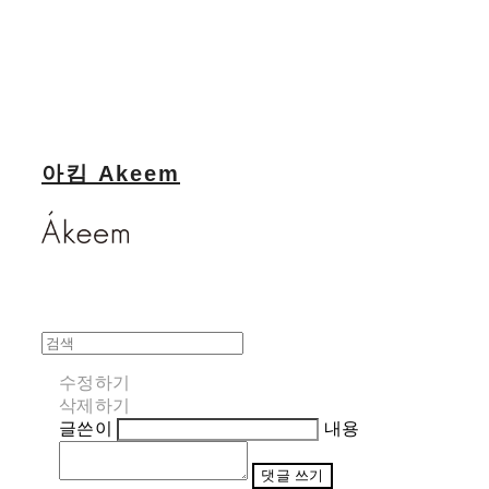
아킴 Akeem
수정하기
삭제하기
글쓴이
내용
댓글 쓰기