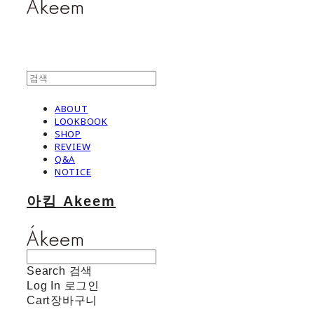
ABOUT
LOOKBOOK
SHOP
REVIEW
Q&A
NOTICE
아킴 Akeem
Search
검색
Log In
로그인
Cart
장바구니