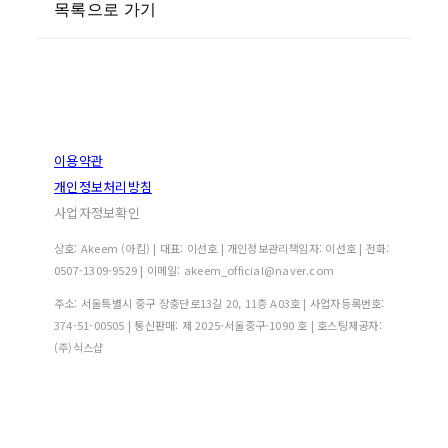
목록으로 가기
이용약관
개인정보처리방침
사업자정보확인
상호: Akeem (아킴) | 대표: 이선호 | 개인정보관리책임자: 이선호 | 전화:
0507-1309-9529 | 이메일: akeem_official@naver.com
주소: 서울특별시 중구 장충단로13길 20, 11층 A03호 | 사업자등록번호:
374-51-00505
| 통신판매:
제 2025-서울중구-1090 호
| 호스팅제공자:
(주)식스샵