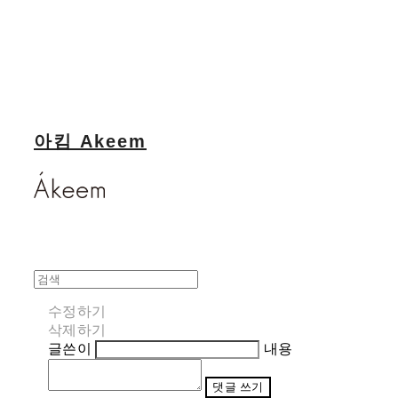
아킴 Akeem
수정하기
삭제하기
글쓴이
내용
댓글 쓰기