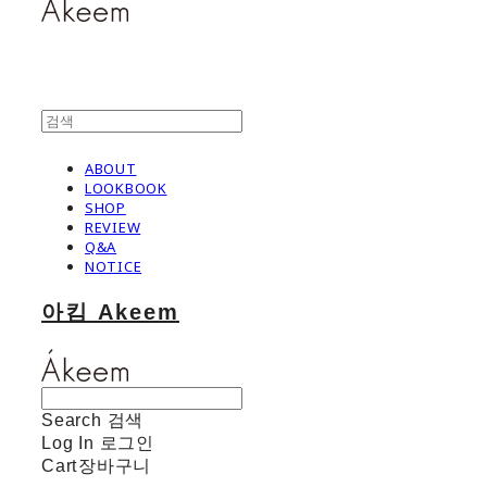
ABOUT
LOOKBOOK
SHOP
REVIEW
Q&A
NOTICE
아킴 Akeem
Search
검색
Log In
로그인
Cart
장바구니