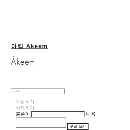
아킴 Akeem
수정하기
삭제하기
글쓴이
내용
댓글 쓰기