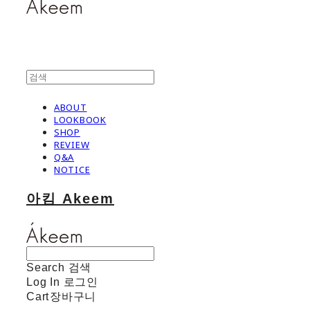
ABOUT
LOOKBOOK
SHOP
REVIEW
Q&A
NOTICE
아킴 Akeem
Search
검색
Log In
로그인
Cart
장바구니