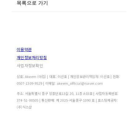
목록으로 가기
이용약관
개인정보처리방침
사업자정보확인
상호: Akeem (아킴) | 대표: 이선호 | 개인정보관리책임자: 이선호 | 전화:
0507-1309-9529 | 이메일: akeem_official@naver.com
주소: 서울특별시 중구 장충단로13길 20, 11층 A03호 | 사업자등록번호:
374-51-00505
| 통신판매:
제 2025-서울중구-1090 호
| 호스팅제공자:
(주)식스샵