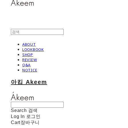
ABOUT
LOOKBOOK
SHOP
REVIEW
Q&A
NOTICE
아킴 Akeem
Search
검색
Log In
로그인
Cart
장바구니