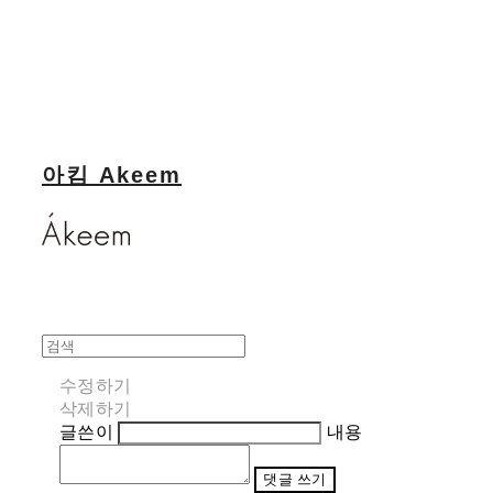
아킴 Akeem
수정하기
삭제하기
글쓴이
내용
댓글 쓰기