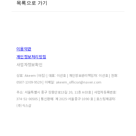
목록으로 가기
이용약관
개인정보처리방침
사업자정보확인
상호: Akeem (아킴) | 대표: 이선호 | 개인정보관리책임자: 이선호 | 전화:
0507-1309-9529 | 이메일: akeem_official@naver.com
주소: 서울특별시 중구 장충단로13길 20, 11층 A03호 | 사업자등록번호:
374-51-00505
| 통신판매:
제 2025-서울중구-1090 호
| 호스팅제공자:
(주)식스샵