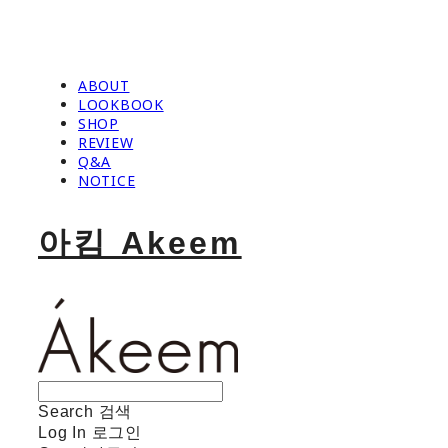
ABOUT
LOOKBOOK
SHOP
REVIEW
Q&A
NOTICE
아킴 Akeem
Search
검색
Log In
로그인