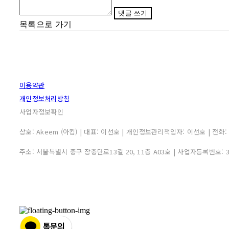
댓글 쓰기
목록으로 가기
이용약관
개인정보처리방침
사업자정보확인
상호: Akeem (아킴) | 대표: 이선호 | 개인정보관리책임자: 이선호 | 전화: 0507
주소: 서울특별시 중구 장충단로13길 20, 11층 A03호 | 사업자등록번호: