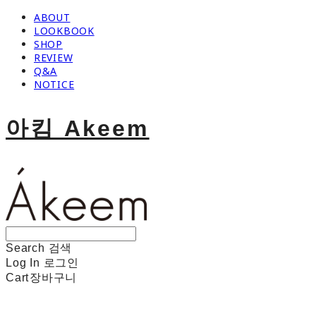
ABOUT
LOOKBOOK
SHOP
REVIEW
Q&A
NOTICE
아킴 Akeem
Search
검색
Log In
로그인
Cart
장바구니