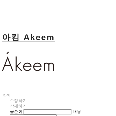
아킴 Akeem
수정하기
삭제하기
글쓴이
내용