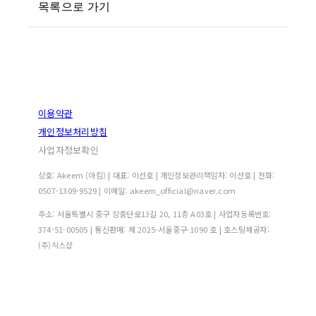
목록으로 가기
이용약관
개인정보처리방침
사업자정보확인
상호: Akeem (아킴) | 대표: 이선호 | 개인정보관리책임자: 이선호 | 전화:
0507-1309-9529 | 이메일: akeem_official@naver.com
주소: 서울특별시 중구 장충단로13길 20, 11층 A03호 | 사업자등록번호:
374-51-00505
| 통신판매:
제 2025-서울중구-1090 호
| 호스팅제공자:
(주)식스샵