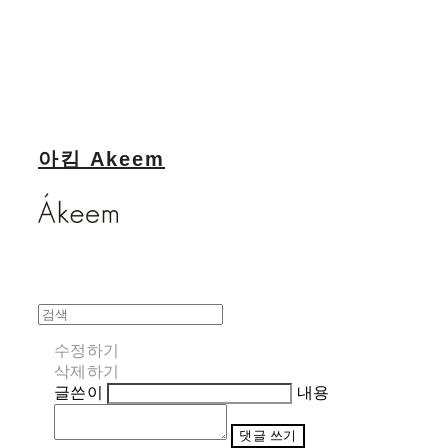
아킴 Akeem
수정하기
삭제하기
글쓴이
내용
댓글 쓰기