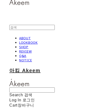
ABOUT
LOOKBOOK
SHOP
REVIEW
Q&A
NOTICE
아킴 Akeem
Search
검색
Log In
로그인
Cart
장바구니