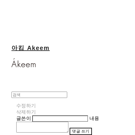
아킴 Akeem
수정하기
삭제하기
글쓴이
내용
댓글 쓰기