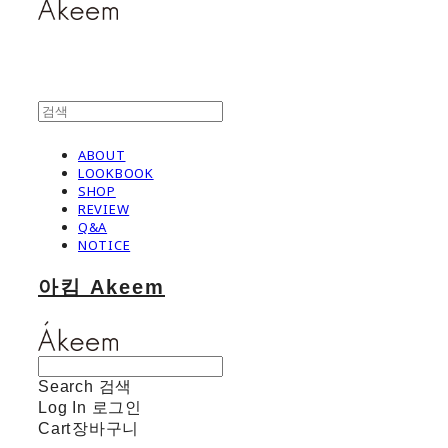
ABOUT
LOOKBOOK
SHOP
REVIEW
Q&A
NOTICE
아킴 Akeem
Search
검색
Log In
로그인
Cart
장바구니