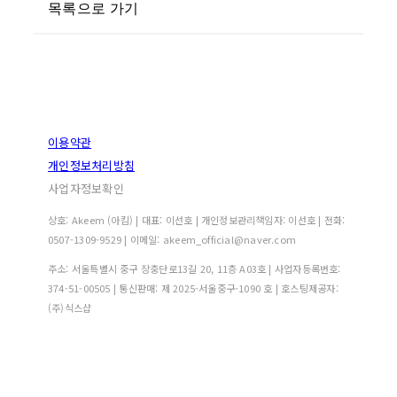
목록으로 가기
이용약관
개인정보처리방침
사업자정보확인
상호: Akeem (아킴) | 대표: 이선호 | 개인정보관리책임자: 이선호 | 전화:
0507-1309-9529 | 이메일: akeem_official@naver.com
주소: 서울특별시 중구 장충단로13길 20, 11층 A03호 | 사업자등록번호:
374-51-00505
| 통신판매:
제 2025-서울중구-1090 호
| 호스팅제공자:
(주)식스샵