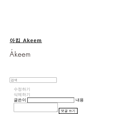
아킴 Akeem
수정하기
삭제하기
글쓴이
내용
댓글 쓰기