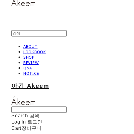
ABOUT
LOOKBOOK
SHOP
REVIEW
Q&A
NOTICE
아킴 Akeem
Search
검색
Log In
로그인
Cart
장바구니