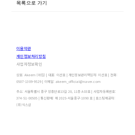
목록으로 가기
이용약관
개인정보처리방침
사업자정보확인
상호: Akeem (아킴) | 대표: 이선호 | 개인정보관리책임자: 이선호 | 전화:
0507-1309-9529 | 이메일: akeem_official@naver.com
주소: 서울특별시 중구 장충단로13길 20, 11층 A03호 | 사업자등록번호:
374-51-00505
| 통신판매:
제 2025-서울중구-1090 호
| 호스팅제공자:
(주)식스샵