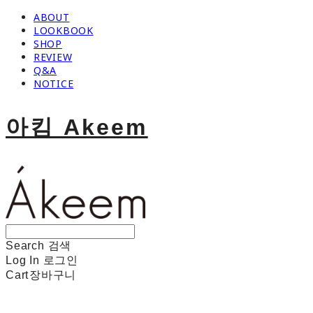
ABOUT
LOOKBOOK
SHOP
REVIEW
Q&A
NOTICE
아킴 Akeem
Search
검색
Log In
로그인
Cart
장바구니