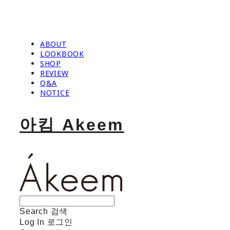
ABOUT
LOOKBOOK
SHOP
REVIEW
Q&A
NOTICE
아킴 Akeem
Search
검색
Log In
로그인