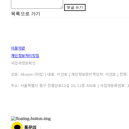
댓글 쓰기
목록으로 가기
이용약관
개인정보처리방침
사업자정보확인
상호: Akeem (아킴) | 대표: 이선호 | 개인정보관리책임자: 이선호 | 전화: 0507
주소: 서울특별시 중구 장충단로13길 20, 11층 A03호 | 사업자등록번호: