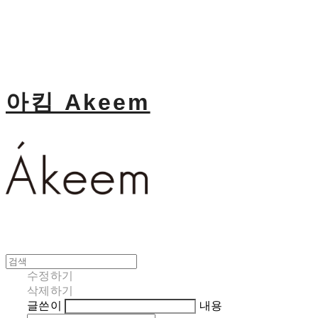
아킴 Akeem
수정하기
삭제하기
글쓴이
내용