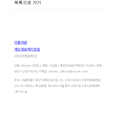
목록으로 가기
이용약관
개인정보처리방침
사업자정보확인
상호: Akeem (아킴) | 대표: 이선호 | 개인정보관리책임자: 이선호 | 전화:
0507-1309-9529 | 이메일: akeem_official@naver.com
주소: 서울특별시 중구 장충단로13길 20, 11층 A03호 | 사업자등록번호:
374-51-00505
| 통신판매:
제 2025-서울중구-1090 호
| 호스팅제공자:
(주)식스샵