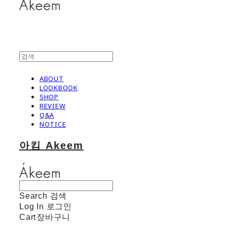
ABOUT
LOOKBOOK
SHOP
REVIEW
Q&A
NOTICE
아킴 Akeem
Search
검색
Log In
로그인
Cart
장바구니