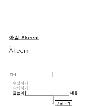
아킴 Akeem
수정하기
삭제하기
글쓴이
내용
댓글 쓰기