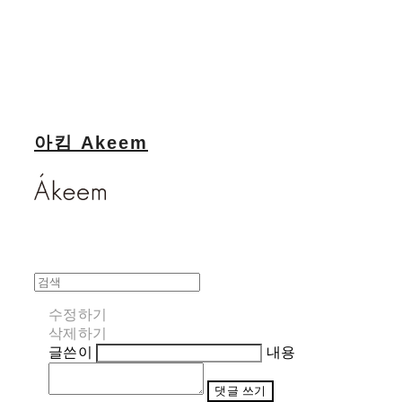
아킴 Akeem
수정하기
삭제하기
글쓴이
내용
댓글 쓰기