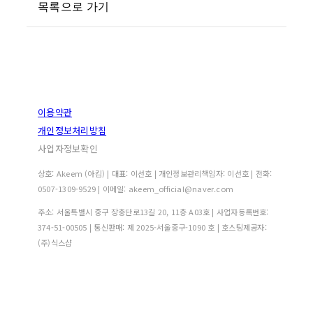
목록으로 가기
이용약관
개인정보처리방침
사업자정보확인
상호: Akeem (아킴) | 대표: 이선호 | 개인정보관리책임자: 이선호 | 전화:
0507-1309-9529 | 이메일: akeem_official@naver.com
주소: 서울특별시 중구 장충단로13길 20, 11층 A03호 | 사업자등록번호:
374-51-00505
| 통신판매:
제 2025-서울중구-1090 호
| 호스팅제공자:
(주)식스샵