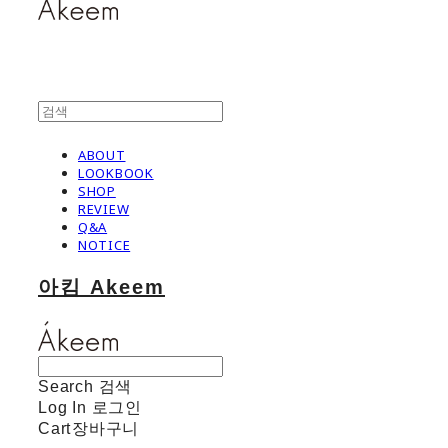
ABOUT
LOOKBOOK
SHOP
REVIEW
Q&A
NOTICE
아킴 Akeem
Search
검색
Log In
로그인
Cart
장바구니