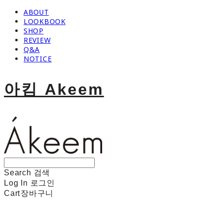
ABOUT
LOOKBOOK
SHOP
REVIEW
Q&A
NOTICE
아킴 Akeem
Search
검색
Log In
로그인
Cart
장바구니