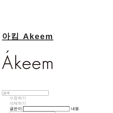
아킴 Akeem
수정하기
삭제하기
글쓴이
내용