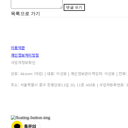
댓글 쓰기
목록으로 가기
이용약관
개인정보처리방침
사업자정보확인
상호: Akeem (아킴) | 대표: 이선호 | 개인정보관리책임자: 이선호 | 전화: 0507
주소: 서울특별시 중구 장충단로13길 20, 11층 A03호 | 사업자등록번호: