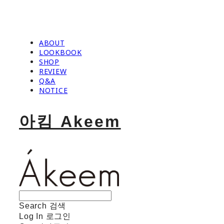
ABOUT
LOOKBOOK
SHOP
REVIEW
Q&A
NOTICE
아킴 Akeem
Search
검색
Log In
로그인