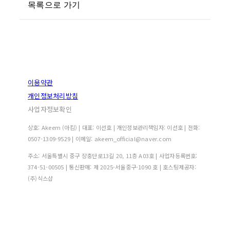
목록으로 가기
이용약관
개인정보처리방침
사업자정보확인
상호: Akeem (아킴) | 대표: 이선호 | 개인정보관리책임자: 이선호 | 전화:
0507-1309-9529 | 이메일: akeem_official@naver.com
주소: 서울특별시 중구 장충단로13길 20, 11층 A03호 | 사업자등록번호:
374-51-00505
| 통신판매:
제 2025-서울중구-1090 호
| 호스팅제공자:
(주)식스샵