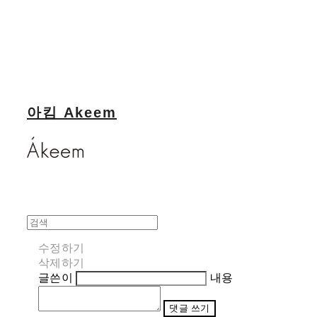
아킴 Akeem
수정하기
삭제하기
글쓴이
내용
댓글 쓰기