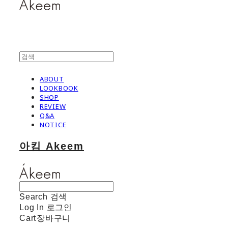
ABOUT
LOOKBOOK
SHOP
REVIEW
Q&A
NOTICE
아킴 Akeem
Search
검색
Log In
로그인
Cart
장바구니