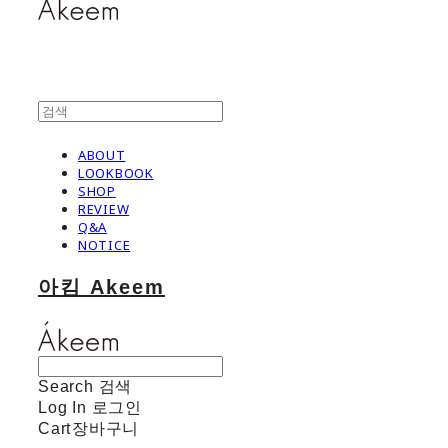
ABOUT
LOOKBOOK
SHOP
REVIEW
Q&A
NOTICE
아킴 Akeem
Search
검색
Log In
로그인
Cart
장바구니