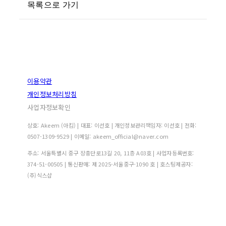
목록으로 가기
이용약관
개인정보처리방침
사업자정보확인
상호: Akeem (아킴) | 대표: 이선호 | 개인정보관리책임자: 이선호 | 전화:
0507-1309-9529 | 이메일: akeem_official@naver.com
주소: 서울특별시 중구 장충단로13길 20, 11층 A03호 | 사업자등록번호:
374-51-00505
| 통신판매:
제 2025-서울중구-1090 호
| 호스팅제공자:
(주)식스샵