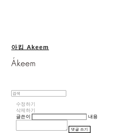
아킴 Akeem
수정하기
삭제하기
글쓴이
내용
댓글 쓰기