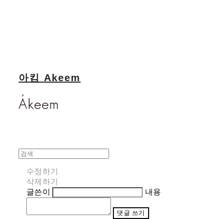
아킴 Akeem
수정하기
삭제하기
글쓴이
내용
댓글 쓰기