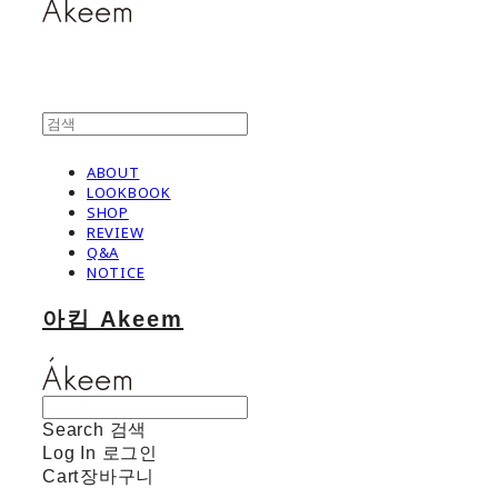
ABOUT
LOOKBOOK
SHOP
REVIEW
Q&A
NOTICE
아킴 Akeem
Search
검색
Log In
로그인
Cart
장바구니