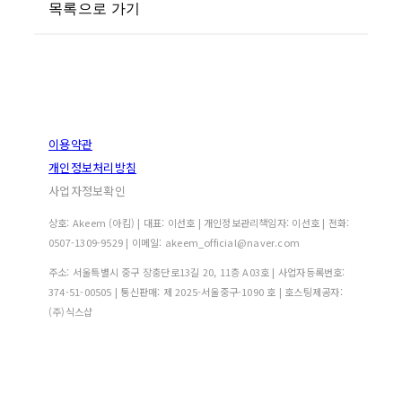
목록으로 가기
이용약관
개인정보처리방침
사업자정보확인
상호: Akeem (아킴) | 대표: 이선호 | 개인정보관리책임자: 이선호 | 전화:
0507-1309-9529 | 이메일: akeem_official@naver.com
주소: 서울특별시 중구 장충단로13길 20, 11층 A03호 | 사업자등록번호:
374-51-00505
| 통신판매:
제 2025-서울중구-1090 호
| 호스팅제공자:
(주)식스샵