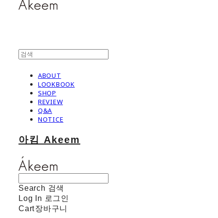
ABOUT
LOOKBOOK
SHOP
REVIEW
Q&A
NOTICE
아킴 Akeem
Search
검색
Log In
로그인
Cart
장바구니