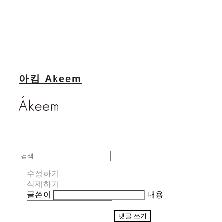
아킴 Akeem
수정하기
삭제하기
글쓴이
내용
댓글 쓰기