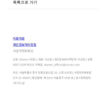
목록으로 가기
이용약관
개인정보처리방침
사업자정보확인
상호: Akeem (아킴) | 대표: 이선호 | 개인정보관리책임자: 이선호 | 전화:
0507-1309-9529 | 이메일: akeem_official@naver.com
주소: 서울특별시 중구 장충단로13길 20, 11층 A03호 | 사업자등록번호:
374-51-00505
| 통신판매:
제 2025-서울중구-1090 호
| 호스팅제공자:
(주)식스샵