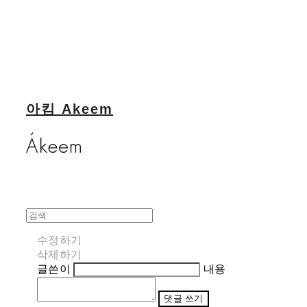
아킴 Akeem
수정하기
삭제하기
글쓴이
내용
댓글 쓰기