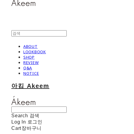
ABOUT
LOOKBOOK
SHOP
REVIEW
Q&A
NOTICE
아킴 Akeem
Search
검색
Log In
로그인
Cart
장바구니