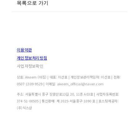
목록으로 가기
이용약관
개인정보처리방침
사업자정보확인
상호: Akeem (아킴) | 대표: 이선호 | 개인정보관리책임자: 이선호 | 전화:
0507-1309-9529 | 이메일: akeem_official@naver.com
주소: 서울특별시 중구 장충단로13길 20, 11층 A03호 | 사업자등록번호:
374-51-00505
| 통신판매:
제 2025-서울중구-1090 호
| 호스팅제공자:
(주)식스샵