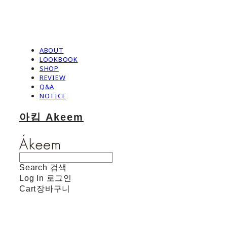
ABOUT
LOOKBOOK
SHOP
REVIEW
Q&A
NOTICE
아킴 Akeem
Search
검색
Log In
로그인
Cart
장바구니