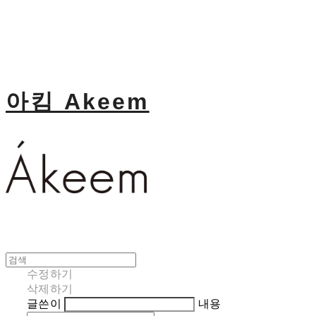
아킴 Akeem
수정하기
삭제하기
글쓴이
내용