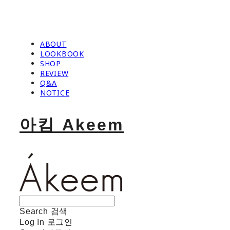
ABOUT
LOOKBOOK
SHOP
REVIEW
Q&A
NOTICE
아킴 Akeem
Search
검색
Log In
로그인