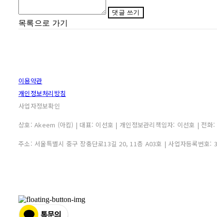
댓글 쓰기
목록으로 가기
이용약관
개인정보처리방침
사업자정보확인
상호: Akeem (아킴) | 대표: 이선호 | 개인정보관리책임자: 이선호 | 전화: 0507
주소: 서울특별시 중구 장충단로13길 20, 11층 A03호 | 사업자등록번호: