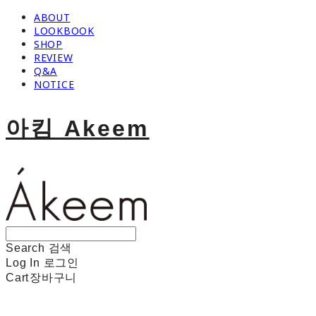
ABOUT
LOOKBOOK
SHOP
REVIEW
Q&A
NOTICE
아킴 Akeem
Search
검색
Log In
로그인
Cart
장바구니