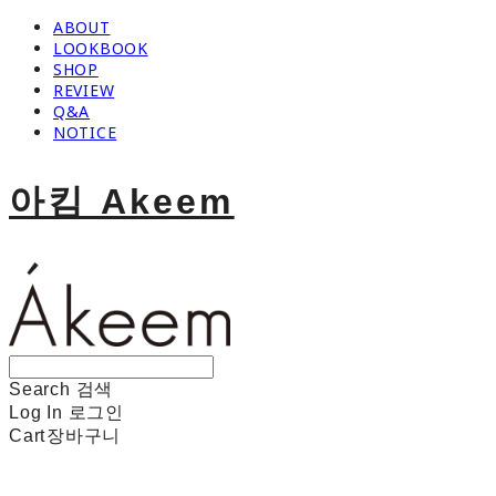
ABOUT
LOOKBOOK
SHOP
REVIEW
Q&A
NOTICE
아킴 Akeem
Search
검색
Log In
로그인
Cart
장바구니