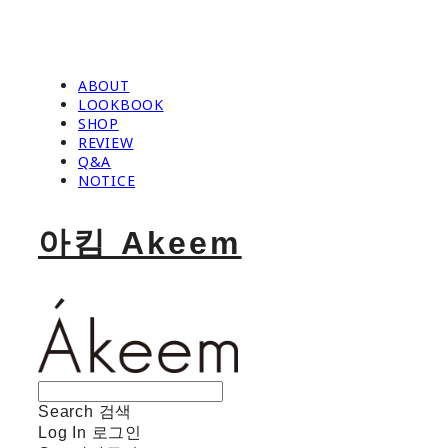
ABOUT
LOOKBOOK
SHOP
REVIEW
Q&A
NOTICE
아킴 Akeem
Search
검색
Log In
로그인