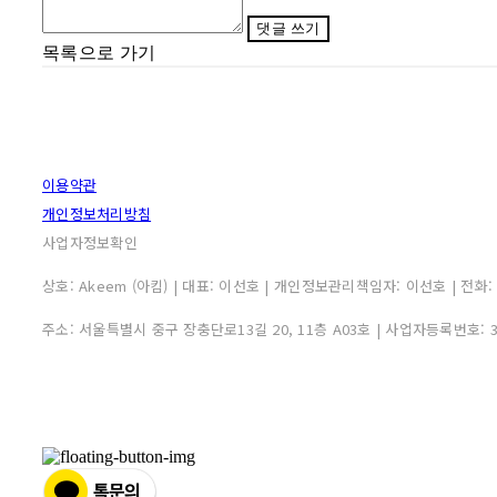
댓글 쓰기
목록으로 가기
이용약관
개인정보처리방침
사업자정보확인
상호: Akeem (아킴) | 대표: 이선호 | 개인정보관리책임자: 이선호 | 전화: 0507
주소: 서울특별시 중구 장충단로13길 20, 11층 A03호 | 사업자등록번호: