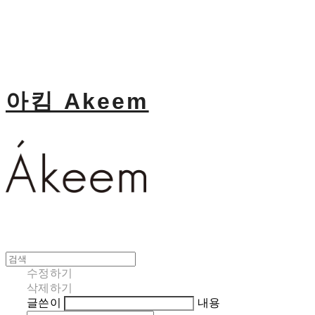
아킴 Akeem
수정하기
삭제하기
글쓴이
내용