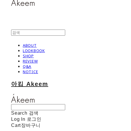
ABOUT
LOOKBOOK
SHOP
REVIEW
Q&A
NOTICE
아킴 Akeem
Search
검색
Log In
로그인
Cart
장바구니