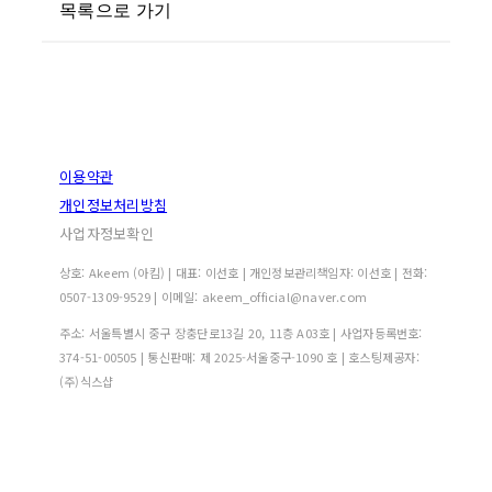
목록으로 가기
이용약관
개인정보처리방침
사업자정보확인
상호: Akeem (아킴) | 대표: 이선호 | 개인정보관리책임자: 이선호 | 전화:
0507-1309-9529 | 이메일: akeem_official@naver.com
주소: 서울특별시 중구 장충단로13길 20, 11층 A03호 | 사업자등록번호:
374-51-00505
| 통신판매:
제 2025-서울중구-1090 호
| 호스팅제공자:
(주)식스샵