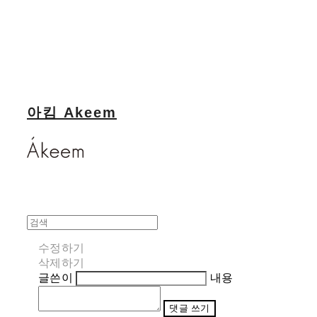
아킴 Akeem
수정하기
삭제하기
글쓴이
내용
댓글 쓰기