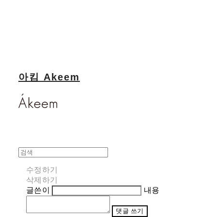
아킴 Akeem
수정하기
삭제하기
글쓴이
내용
댓글 쓰기