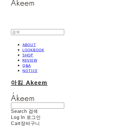
ABOUT
LOOKBOOK
SHOP
REVIEW
Q&A
NOTICE
아킴 Akeem
Search
검색
Log In
로그인
Cart
장바구니