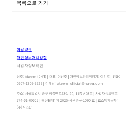
목록으로 가기
이용약관
개인정보처리방침
사업자정보확인
상호: Akeem (아킴) | 대표: 이선호 | 개인정보관리책임자: 이선호 | 전화:
0507-1309-9529 | 이메일: akeem_official@naver.com
주소: 서울특별시 중구 장충단로13길 20, 11층 A03호 | 사업자등록번호:
374-51-00505
| 통신판매:
제 2025-서울중구-1090 호
| 호스팅제공자:
(주)식스샵