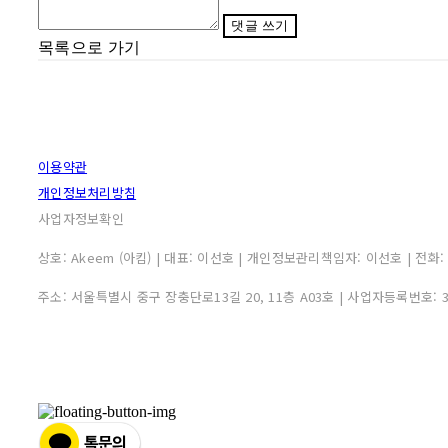
댓글 쓰기
목록으로 가기
이용약관
개인정보처리방침
사업자정보확인
상호: Akeem (아킴) | 대표: 이선호 | 개인정보관리책임자: 이선호 | 전화: 0507
주소: 서울특별시 중구 장충단로13길 20, 11층 A03호 | 사업자등록번호: