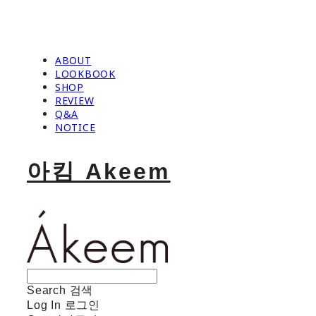
ABOUT
LOOKBOOK
SHOP
REVIEW
Q&A
NOTICE
아킴 Akeem
Search
검색
Log In
로그인