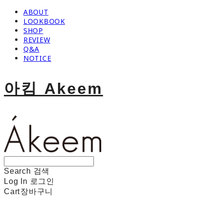
ABOUT
LOOKBOOK
SHOP
REVIEW
Q&A
NOTICE
아킴 Akeem
Search
검색
Log In
로그인
Cart
장바구니