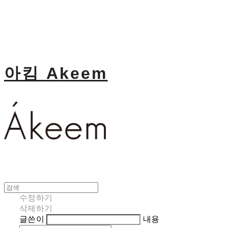
아킴 Akeem
수정하기
삭제하기
글쓴이
내용