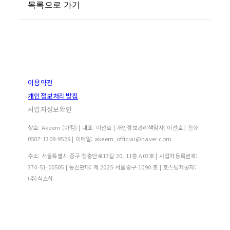
목록으로 가기
이용약관
개인정보처리방침
사업자정보확인
상호: Akeem (아킴) | 대표: 이선호 | 개인정보관리책임자: 이선호 | 전화:
0507-1309-9529 | 이메일: akeem_official@naver.com
주소: 서울특별시 중구 장충단로13길 20, 11층 A03호 | 사업자등록번호:
374-51-00505
| 통신판매:
제 2025-서울중구-1090 호
| 호스팅제공자:
(주)식스샵