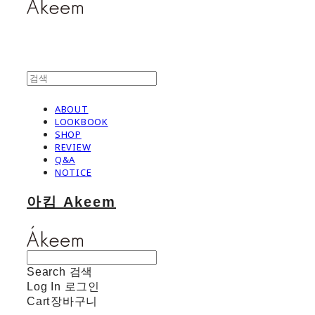
ABOUT
LOOKBOOK
SHOP
REVIEW
Q&A
NOTICE
아킴 Akeem
Search
검색
Log In
로그인
Cart
장바구니