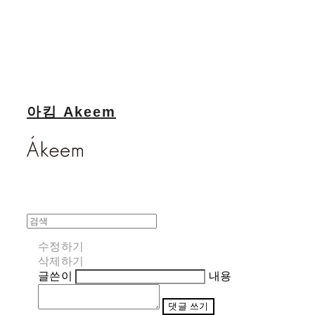
아킴 Akeem
수정하기
삭제하기
글쓴이
내용
댓글 쓰기