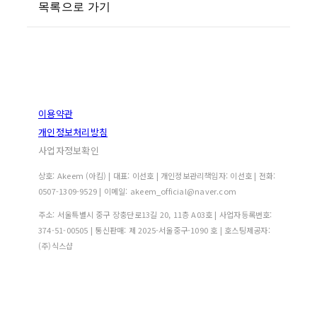
목록으로 가기
이용약관
개인정보처리방침
사업자정보확인
상호: Akeem (아킴) | 대표: 이선호 | 개인정보관리책임자: 이선호 | 전화:
0507-1309-9529 | 이메일: akeem_official@naver.com
주소: 서울특별시 중구 장충단로13길 20, 11층 A03호 | 사업자등록번호:
374-51-00505
| 통신판매:
제 2025-서울중구-1090 호
| 호스팅제공자:
(주)식스샵