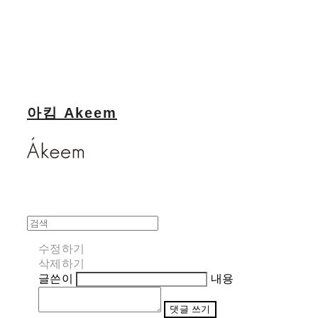
아킴 Akeem
수정하기
삭제하기
글쓴이
내용
댓글 쓰기