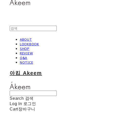
ABOUT
LOOKBOOK
SHOP
REVIEW
Q&A
NOTICE
아킴 Akeem
Search
검색
Log In
로그인
Cart
장바구니