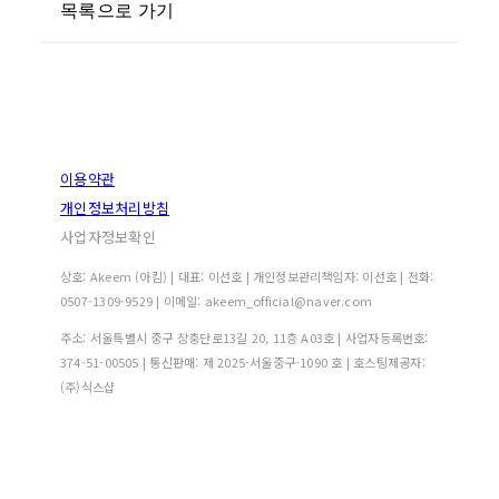
목록으로 가기
이용약관
개인정보처리방침
사업자정보확인
상호: Akeem (아킴) | 대표: 이선호 | 개인정보관리책임자: 이선호 | 전화:
0507-1309-9529 | 이메일: akeem_official@naver.com
주소: 서울특별시 중구 장충단로13길 20, 11층 A03호 | 사업자등록번호:
374-51-00505
| 통신판매:
제 2025-서울중구-1090 호
| 호스팅제공자:
(주)식스샵