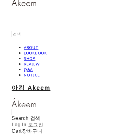
ABOUT
LOOKBOOK
SHOP
REVIEW
Q&A
NOTICE
아킴 Akeem
Search
검색
Log In
로그인
Cart
장바구니