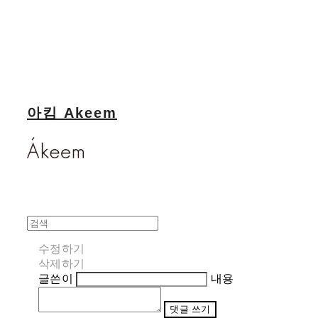
아킴 Akeem
수정하기
삭제하기
글쓴이
내용
댓글 쓰기