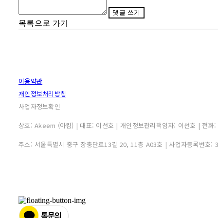
댓글 쓰기
목록으로 가기
이용약관
개인정보처리방침
사업자정보확인
상호: Akeem (아킴) | 대표: 이선호 | 개인정보관리책임자: 이선호 | 전화: 0507
주소: 서울특별시 중구 장충단로13길 20, 11층 A03호 | 사업자등록번호: