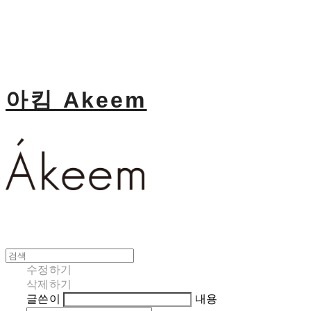
아킴 Akeem
수정하기
삭제하기
글쓴이
내용