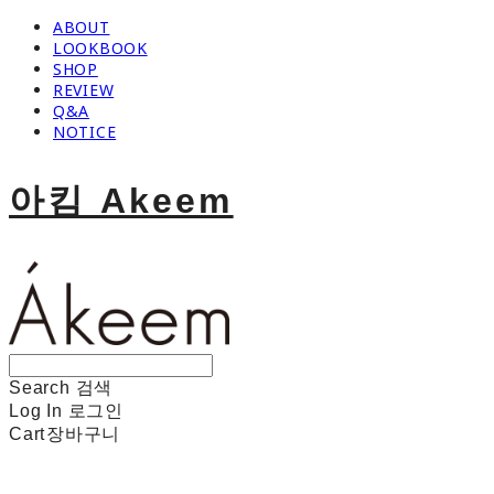
ABOUT
LOOKBOOK
SHOP
REVIEW
Q&A
NOTICE
아킴 Akeem
Search
검색
Log In
로그인
Cart
장바구니