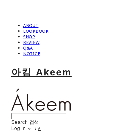
ABOUT
LOOKBOOK
SHOP
REVIEW
Q&A
NOTICE
아킴 Akeem
Search
검색
Log In
로그인