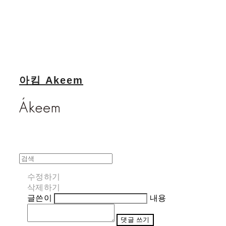
아킴 Akeem
수정하기
삭제하기
글쓴이
내용
댓글 쓰기