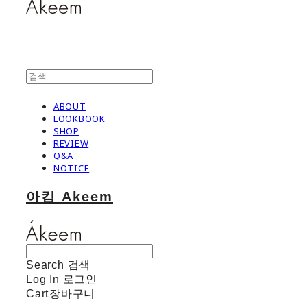
ABOUT
LOOKBOOK
SHOP
REVIEW
Q&A
NOTICE
아킴 Akeem
Search
검색
Log In
로그인
Cart
장바구니