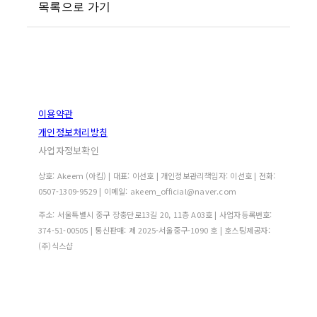
목록으로 가기
이용약관
개인정보처리방침
사업자정보확인
상호: Akeem (아킴) | 대표: 이선호 | 개인정보관리책임자: 이선호 | 전화:
0507-1309-9529 | 이메일: akeem_official@naver.com
주소: 서울특별시 중구 장충단로13길 20, 11층 A03호 | 사업자등록번호:
374-51-00505
| 통신판매:
제 2025-서울중구-1090 호
| 호스팅제공자:
(주)식스샵