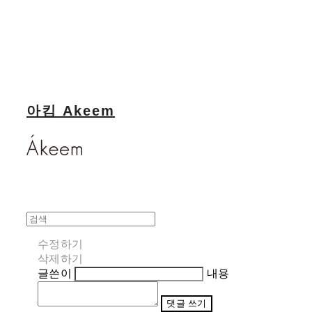
아킴 Akeem
수정하기
삭제하기
글쓴이
내용
댓글 쓰기