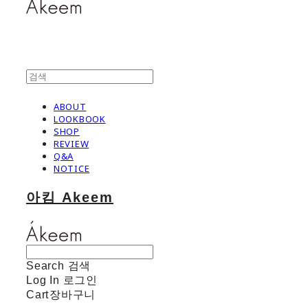
ABOUT
LOOKBOOK
SHOP
REVIEW
Q&A
NOTICE
아킴 Akeem
Search
검색
Log In
로그인
Cart
장바구니