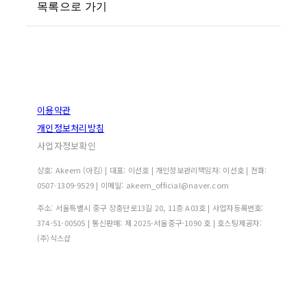
목록으로 가기
이용약관
개인정보처리방침
사업자정보확인
상호: Akeem (아킴) | 대표: 이선호 | 개인정보관리책임자: 이선호 | 전화:
0507-1309-9529 | 이메일: akeem_official@naver.com
주소: 서울특별시 중구 장충단로13길 20, 11층 A03호 | 사업자등록번호:
374-51-00505
| 통신판매:
제 2025-서울중구-1090 호
| 호스팅제공자:
(주)식스샵